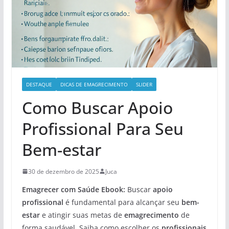
DESTAQUE
DICAS DE EMAGRECIMENTO
SLIDER
Como Buscar Apoio
Profissional Para Seu
Bem-estar
30 de dezembro de 2025
Juca
Emagrecer com Saúde Ebook:
Buscar
apoio
profissional
é fundamental para alcançar seu
bem-
estar
e atingir suas metas de
emagrecimento
de
forma saudável. Saiba como escolher os
profissionais