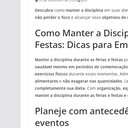
10 de setembro de 2024
Juca
Descubra
como
manter a disciplina
em suas die
não perder o foco
e alcançar seus
objetivos de
Como Manter a Discip
Festas: Dicas para E
Manter a disciplina durante as férias e festas
po
saudável mesmo em períodos de comemoração
exercícios físicos
durante esses momentos. Além
alimentares
e
não exagerar nas quantidades
. 
completamente sua dieta
. Com
organização, eq
manter a disciplina durante as férias e festas
Planeje com antecedê
eventos