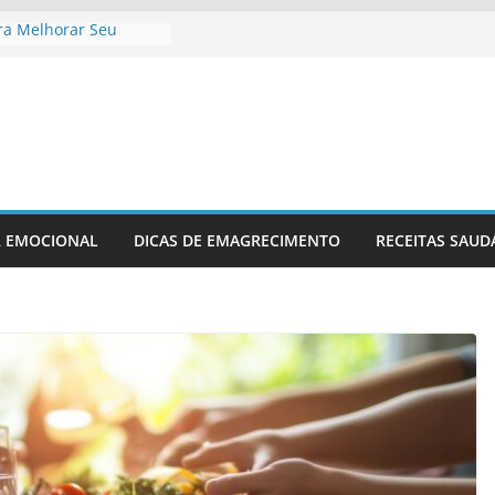
ra Melhorar Seu
nto Cardíaco
safio Fitness
Casa
 Recuperação Pós-
-lesão
uecimento Ideal Antes
 Relaxamento Para
ana
R EMOCIONAL
DICAS DE EMAGRECIMENTO
RECEITAS SAUD