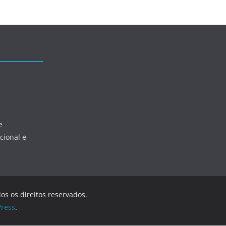
e
cional e
dos os direitos reservados.
ress
.