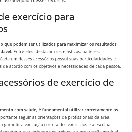
o uso adequado desses recursos.
 de exercício para
os
cio que podem ser utilizados para maximizar os resultados
dável.
Entre eles, destacam-se: elásticos, halteres,
os. Cada um desses acessórios possui suas particularidades e
os de acordo com os objetivos e necessidades de cada pessoa.
 acessórios de exercício de
imento com saúde, é fundamental utilizar corretamente os
portante seguir as orientações de profissionais da área,
a garantir a execução correta dos exercícios e a escolha
l manter a regularidade nos treinos e a progressão gradual