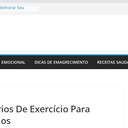
Melhorar Seu
 Cardíaco
io Fitness
a
cuperação Pós-
são
imento Ideal Antes
laxamento Para
R EMOCIONAL
DICAS DE EMAGRECIMENTO
RECEITAS SAUD
ios De Exercício Para
nos