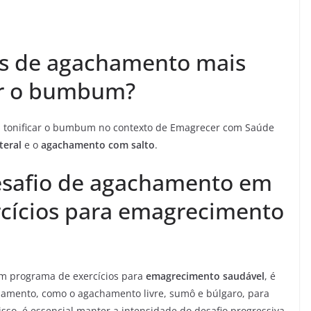
es de agachamento mais
car o bumbum?
a tonificar o bumbum no contexto de Emagrecer com Saúde
teral
e o
agachamento com salto
.
esafio de agachamento em
cícios para emagrecimento
m programa de exercícios para
emagrecimento saudável
, é
chamento, como o agachamento livre, sumô e búlgaro, para
sso, é essencial manter a intensidade do desafio progressiva