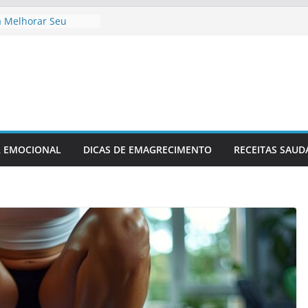
Relaxamento Para
na
a Melhorar Seu
to Cardíaco
afio Fitness
asa
Recuperação Pós-
lesão
cimento Ideal Antes
R EMOCIONAL
DICAS DE EMAGRECIMENTO
RECEITAS SAUD