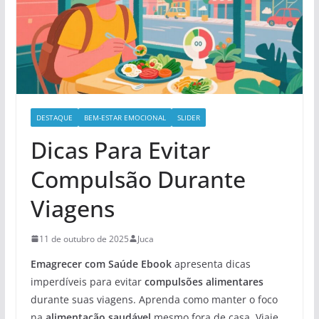
DESTAQUE
BEM-ESTAR EMOCIONAL
SLIDER
Dicas Para Evitar
Compulsão Durante
Viagens
11 de outubro de 2025
Juca
Emagrecer com Saúde Ebook
apresenta dicas
imperdíveis para evitar
compulsões alimentares
durante suas viagens. Aprenda como manter o foco
na
alimentação saudável
mesmo fora de casa. Viaje