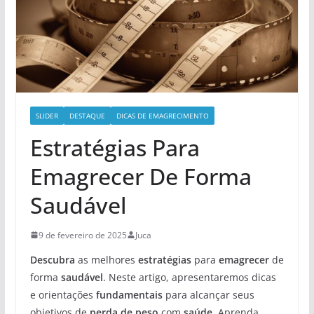
SLIDER
DESTAQUE
DICAS DE EMAGRECIMENTO
Estratégias Para
Emagrecer De Forma
Saudável
9 de fevereiro de 2025
Juca
Descubra
as melhores
estratégias
para
emagrecer
de
forma
saudável
. Neste artigo, apresentaremos dicas
e orientações
fundamentais
para alcançar seus
objetivos de
perda de peso
com
saúde
. Aprenda