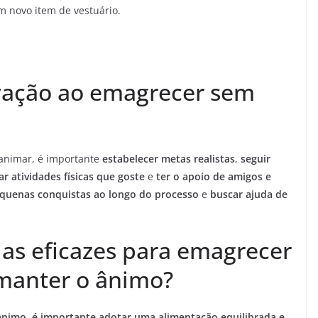
novo item de vestuário.
ação ao emagrecer sem
animar, é importante
estabelecer metas realistas
,
seguir
ar atividades físicas que goste
e
ter o apoio de amigos e
equenas conquistas ao longo do processo
e
buscar ajuda de
ias eficazes para emagrecer
manter o ânimo?
ânimo, é importante adotar uma alimentação equilibrada e