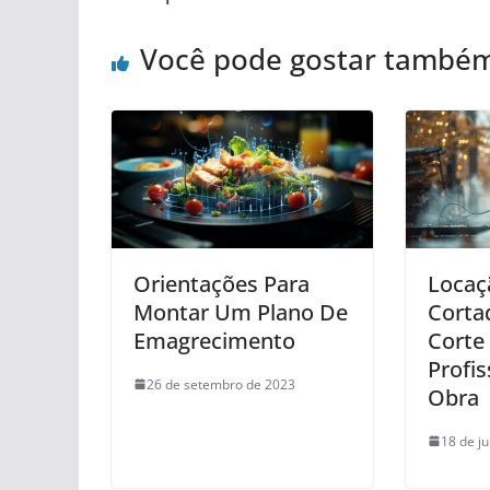
Você pode gostar també
Orientações Para
Locaç
Montar Um Plano De
Corta
Emagrecimento
Corte 
Profis
26 de setembro de 2023
Obra
18 de j