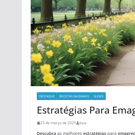
DESTAQUE
RECEITAS SAUDÁVEIS
SLIDER
Estratégias Para Ema
23 de março de 2025
Juca
Descubra
as melhores
estratégias
para
emagrec