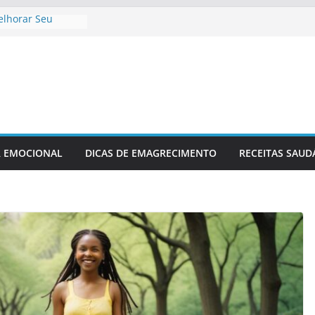
elhorar Seu
Cardíaco
 Fitness
uperação Pós-
ão
ento Ideal Antes
axamento Para
R EMOCIONAL
DICAS DE EMAGRECIMENTO
RECEITAS SAUD