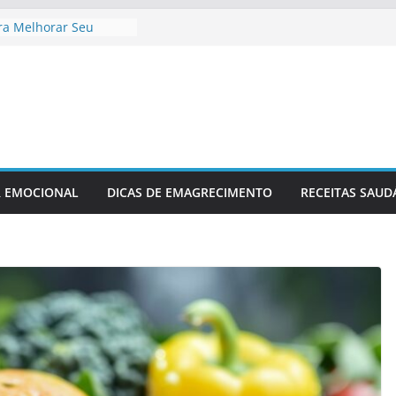
ra Melhorar Seu
nto Cardíaco
safio Fitness
Casa
 Recuperação Pós-
-lesão
uecimento Ideal Antes
 Relaxamento Para
ana
R EMOCIONAL
DICAS DE EMAGRECIMENTO
RECEITAS SAUD