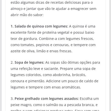
estão algumas dicas de receitas deliciosas para o
almoço e jantar que vão te ajudar a emagrecer sem
abrir mão do sabor:
1. Salada de quinoa com legumes:
A quinoa é uma
excelente fonte de proteína vegetal e possui baixo
teor de gordura. Combine-a com legumes frescos,
como tomates, pepinos e cenouras, e tempere com
azeite de oliva, limão e ervas frescas.
2.
Sopa de legumes:
As sopas são ótimas opções para
uma refeição leve e saciante. Prepare uma sopa de
legumes coloridos, como abobrinha, brócolis,
cenoura e pimentão. Adicione um pouco de caldo de
legumes e tempere com ervas aromáticas.
3.
Peixe grelhado com legumes assados:
Escolha um
peixe magro, como o salmão ou a pescada branca, e
grelhe-o sem adicionar gordura extra. Sirva com uma