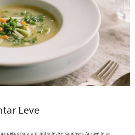
ntar Leve
opa detox
para um jantar leve e saudável. Aproveite os