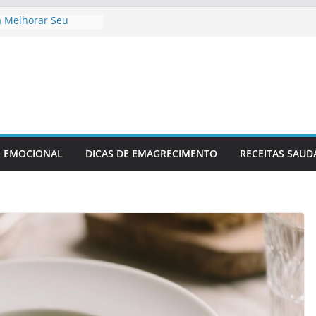
a Melhorar Seu
to Cardíaco
afio Fitness
asa
Recuperação Pós-
lesão
cimento Ideal Antes
Relaxamento Para
na
R EMOCIONAL
DICAS DE EMAGRECIMENTO
RECEITAS SAUD