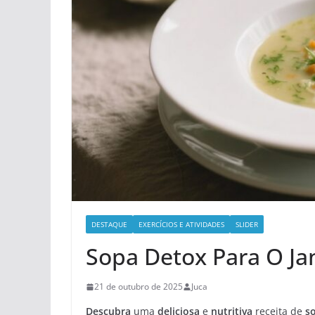
DESTAQUE
EXERCÍCIOS E ATIVIDADES
SLIDER
Sopa Detox Para O Ja
21 de outubro de 2025
Juca
Descubra
uma
deliciosa
e
nutritiva
receita de
s