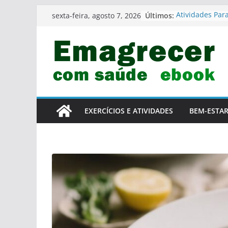
Pular
Últimos:
Atividades Par
sexta-feira, agosto 7, 2026
para
Condicionamen
Como Criar Des
o
Semanal Em C
conteúdo
Exercícios De 
treino Ou Pós-
Rotina De Aque
De Correr
Exercícios De 
Final De Sema
EXERCÍCIOS E ATIVIDADES
BEM-ESTA