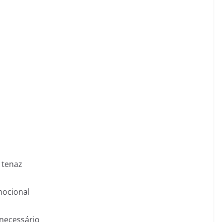
 tenaz
mocional
necessário