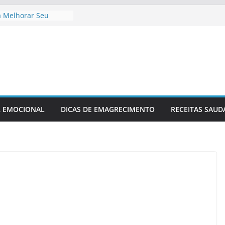
a Melhorar Seu
to Cardíaco
afio Fitness
asa
Recuperação Pós-
lesão
cimento Ideal Antes
Relaxamento Para
na
R EMOCIONAL
DICAS DE EMAGRECIMENTO
RECEITAS SAUD